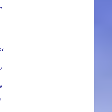
67
7
67
8
68
8