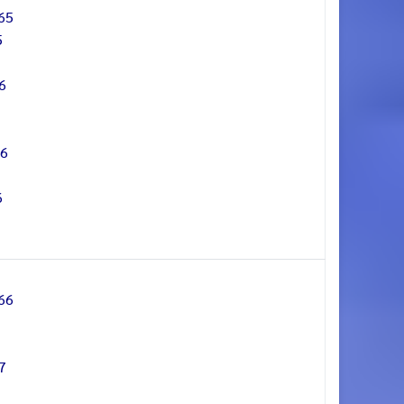
65
5
6
66
6
66
7